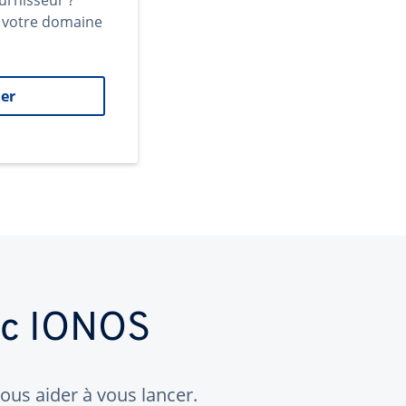
urnisseur ?
t votre domaine
er
ec IONOS
us aider à vous lancer.