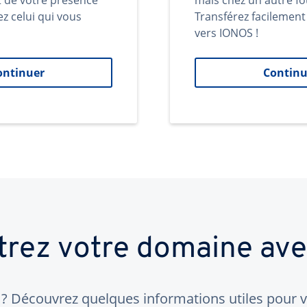
t de votre présence
mais chez un autre fo
ez celui qui vous
Transférez facilemen
vers IONOS !
ontinuer
Continu
trez votre domaine av
 Découvrez quelques informations utiles pour vo